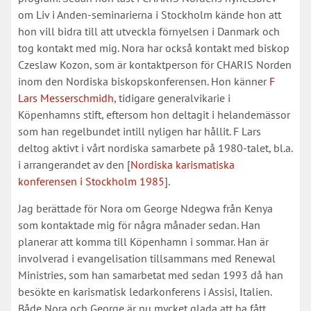
om Liv i Anden-seminarierna i Stockholm kände hon att
hon vill bidra till att utveckla förnyelsen i Danmark och
tog kontakt med mig. Nora har också kontakt med biskop
Czeslaw Kozon, som är kontaktperson för CHARIS Norden
inom den Nordiska biskopskonferensen. Hon känner
F
Lars Messerschmidh
, tidigare generalvikarie i
Köpenhamns stift, eftersom hon deltagit i helandemässor
som han regelbundet intill nyligen har hållit. F Lars
deltog aktivt i vårt nordiska samarbete på 1980-talet, bl.a.
i arrangerandet av den [
Nordiska karismatiska
konferensen i Stockholm 1985
].
Jag berättade för Nora om George Ndegwa från Kenya
som kontaktade mig för några månader sedan. Han
planerar att komma till Köpenhamn i sommar. Han är
involverad i evangelisation tillsammans med Renewal
Ministries, som han samarbetat med sedan 1993 då han
besökte en karismatisk ledarkonferens i Assisi, Italien.
Både Nora och George är nu mycket glada att ha fått