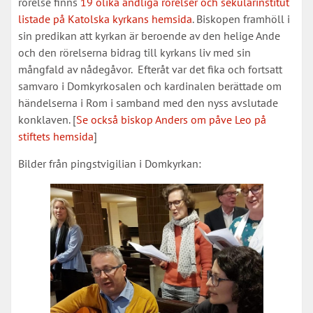
rörelse finns
19 olika andliga rörelser och sekularinstitut
listade på Katolska kyrkans hemsida
. Biskopen framhöll i
sin predikan att kyrkan är beroende av den helige Ande
och den rörelserna bidrag till kyrkans liv med sin
mångfald av nådegåvor. Efteråt var det fika och fortsatt
samvaro i Domkyrkosalen och kardinalen berättade om
händelserna i Rom i samband med den nyss avslutade
konklaven. [
Se också biskop Anders om påve Leo på
stiftets hemsida
]
Bilder från pingstvigilian i Domkyrkan: