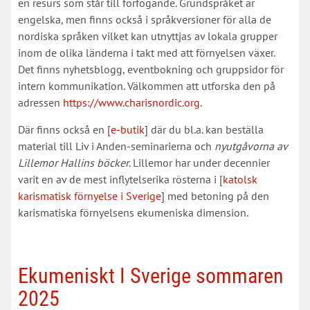
en resurs som står till förfogande. Grundspråket är
engelska, men finns också i språkversioner för alla de
nordiska språken vilket kan utnyttjas av lokala grupper
inom de olika länderna i takt med att förnyelsen växer.
Det finns nyhetsblogg, eventbokning och gruppsidor för
intern kommunikation. Välkommen att utforska den på
adressen
https://www.charisnordic.org
.
Där finns också en [
e-butik
] där du bl.a. kan beställa
material till Liv i Anden-seminarierna och
nyutgåvorna av
Lillemor Hallins böcker
. Lillemor har under decennier
varit en av de mest inflytelserika rösterna i [
katolsk
karismatisk förnyelse i Sverige
] med betoning på den
karismatiska förnyelsens ekumeniska dimension.
Ekumeniskt I Sverige sommaren
2025