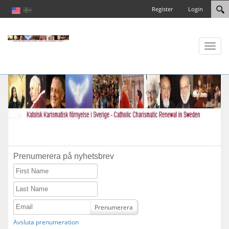
Register
Login
Toggl
naviga
Prenumerera på nyhetsbrev
First Name
Last Name
Email
Prenumerera
Avsluta prenumeration