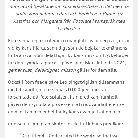
som också berättade om sina erfarenheter mötet med de
andra kardinalerna i Rom och konklaven. Bilden t.v.
Katarina och Margareta från Focolare i samspråk med
kardinalen.
Rörelserna representerar en mångfald av nådegåvor, de är
vid kyrkans hjärta, samtidigt som de bejakar lekmännens
fulla ansvar som delaktiga i kyrkans mission. Nyckelorden
för den synodala process påve Franciskus inledde 2021
,
gemenskap, delaktighet, misson
gäller för dem alla.
Också i Rom firade påve Leo pingstvigilian tillsammans
med de andliga rörelserna. 70 000 personer var
församlade på Petersplatsen. I sin predikan framhöll
påven den synodala processen och nödvändigheten av
gemenskap och enhet för kyrkans evangelisation och
rörelserna som plantskolor för detta. Ur hans predikan:
“Dear friends, God created the world so that we