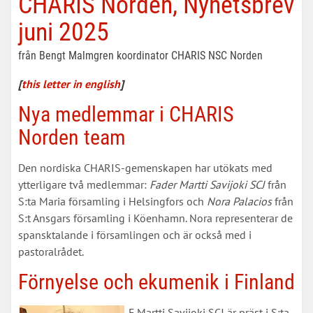
CHARIS Norden, Nyhetsbrev
juni 2025
från Bengt Malmgren koordinator CHARIS NSC Norden
[
this letter in english
]
Nya medlemmar i CHARIS
Norden team
Den nordiska CHARIS-gemenskapen har utökats med
ytterligare två medlemmar:
Fader Martti Savijoki SCJ
från
S:ta Maria församling i Helsingfors och
Nora Palacios
från
S:t Ansgars församling i Köenhamn. Nora representerar de
spansktalande i församlingen och är också med i
pastoralrådet.
Förnyelse och ekumenik i Finland
F Martti Savijoki SCJ är präst i S:ta