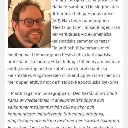
Maria församling i Helsingfors och
tillhör Jesu heliga Hjärtas orden
(SCJ). Han leder bönegruppen
"Hearts on Fire" i församlingen. Han
har varit talare vid ekumeniska
karismatiska sammankomster i
Finland och tillsammans med
medlemmar i bönegruppen besökt olika karismatiska
protestantiska möten, vilket bidragit till en ny atmosfär av
andlig vänskap mellan katolska och protestantiska
karismatiker. Pingströrelsen i Finland uppvisar en mer och
mer öppen attityd mot de historiska apostoliska kyrkorna.
F Martti säger om bönegruppen: "
Den består av en stabil
kärna av medlemmar. Vi är ekumeniskt öppna och
välkomnar medlemmar från olika kyrkor och
kommuniteter inkluderande lutheraner, ortodoxa,
pingstvänner och kristna med neo-pentekostal bakgrund.
Förra årets Liv i Anden-seminarier bar frukt, med många