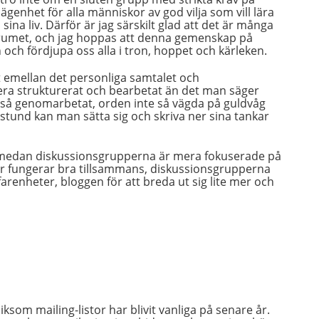
ägenhet för alla människor av god vilja som vill lära
ina liv. Därför är jag särskilt glad att det är många
forumet, och jag hoppas att denna gemenskap på
 och fördjupa oss alla i tron, hoppet och kärleken.
t emellan det personliga samtalet och
 mera strukturerat och bearbetat än det man säger
e så genomarbetat, orden inte så vägda på guldvåg
 stund kan man sätta sig och skriva ner sina tankar
l, medan diskussionsgrupperna är mera fokuserade på
ser fungerar bra tillsammans, diskussionsgrupperna
farenheter, bloggen för att breda ut sig lite mer och
ksom mailing-listor har blivit vanliga på senare år.