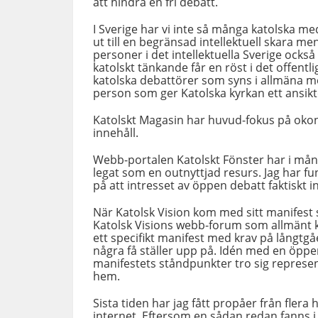
att hindra en fri debatt.
I Sverige har vi inte så många katolska me
ut till en begränsad intellektuell skara m
personer i det intellektuella Sverige också 
katolskt tänkande får en röst i det offentli
katolska debattörer som syns i allmäna med
person som ger Katolska kyrkan ett ansikt
Katolskt Magasin har huvud-fokus på okon
innehåll.
Webb-portalen Katolskt Fönster har i mång
legat som en outnyttjad resurs. Jag har fund
på att intresset av öppen debatt faktiskt i
När Katolsk Vision kom med sitt manifes
Katolsk Visions webb-forum som allmänt ka
ett specifikt manifest med krav på långtgå
några få ställer upp på. Idén med en öpp
manifestets ståndpunkter tro sig represent
hem.
Sista tiden har jag fått propåer från flera
internet. Eftersom en sådan redan fanns i 