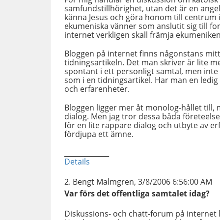
samfundstillhörighet, utan det är en angel
känna Jesus och göra honom till centrum i s
ekumeniska vänner som anslutit sig till 
internet verkligen skall främja ekumeniken
Bloggen på internet finns någonstans mit
tidningsartikeln. Det man skriver är lite
spontant i ett personligt samtal, men int
som i en tidningsartikel. Har man en ledig
och erfarenheter.
Bloggen ligger mer åt monolog-hållet til
dialog. Men jag tror dessa båda företeel
för en lite rappare dialog och utbyte av er
fördjupa ett ämne.
_____________
Details
Bengt Malmgren, 3/8/2006 6:56:00 AM
Var förs det offentliga samtalet idag?
Diskussions- och chatt-forum på internet li