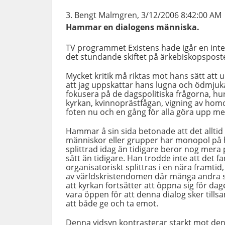
Bengt Malmgren, 3/12/2006 8:42:00 AM
Hammar en dialogens människa.
TV programmet Existens hade igår en in
det stundande skiftet på ärkebiskopsposte
Mycket kritik må riktas mot hans sätt att 
att jag uppskattar hans lugna och ödmjuka 
fokusera på de dagspolitiska frågorna, hu
kyrkan, kvinnoprästfågan, vigning av homo
foten nu och en gång för alla göra upp me
Hammar å sin sida betonade att det alltid f
människor eller grupper har monopol på 
splittrad idag än tidigare beror nog mera p
sätt än tidigare. Han trodde inte att det f
organisatoriskt splittras i en nära framti
av världskristendomen där många andra sam
att kyrkan fortsätter att öppna sig för d
vara öppen för att denna dialog sker til
att både ge och ta emot.
Denna vidsyn kontrasterar starkt mot den 