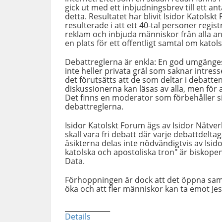
gick ut med ett inbjudningsbrev till ett 
detta. Resultatet har blivit Isidor Katols
resulterade i att ett 40-tal personer regist
reklam och inbjuda människor från alla a
en plats för ett offentligt samtal om katol
Debattreglerna är enkla: En god umgängesmo
inte heller privata gräl som saknar intres
det förutsätts att de som deltar i debatt
diskussionerna kan läsas av alla, men för a
Det finns en moderator som förbehåller si
debattreglerna.
Isidor Katolskt Forum ägs av Isidor Nätv
skall vara fri debatt där varje debattdelta
åsikterna delas inte nödvändigtvis av Isid
katolska och apostoliska tron" är biskopen
Data.
Förhoppningen är dock att det öppna samtale
öka och att fler människor kan ta emot Jesus
_____________
Details