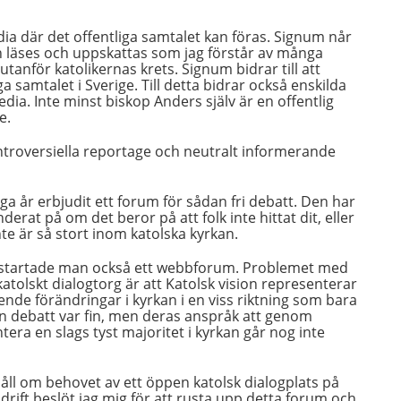
dia där det offentliga samtalet kan föras. Signum når
en läses och uppskattas som jag förstår av många
utanför katolikernas krets. Signum bidrar till att
ga samtalet i Sverige. Till detta bidrar också enskilda
ia. Inte minst biskop Anders själv är en offentlig
e.
troversiella reportage och neutralt informerande
a år erbjudit ett forum för sådan fri debatt. Den har
erat på om det beror på att folk inte hittat dit, eller
nte är så stort inom katolska kyrkan.
t startade man också ett webbforum. Problemet med
tolskt dialogtorg är att Katolsk vision representerar
ende förändringar i kyrkan i en viss riktning som bara
en debatt var fin, men deras anspråk att genom
era en slags tyst majoritet i kyrkan går nog inte
 håll om behovet av ett öppen katolsk dialogplats på
drift beslöt jag mig för att rusta upp detta forum och