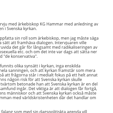
tervju med ärkebiskop KG Hammar med anledning av
n i Svenska kyrkan.
uppfatta sin roll som ärkebiskop, men jag måste säga
sätt att framhäva dialogen. Intervjuaren ville
ruvida det går för långsamt med radikaliseringen av
sexuella etc. och om det inte var dags att sätta ner
d "de konservativa".
unnits olika synsätt i kyrkan, inga enskilda
hela sanningen, och att kyrkan framstår som mera
å att frågorna står i medialt fokus på ett helt annat
anns någon risk för att Svenska kyrkan skulle
d, tvärtom betonade han att Svenska kyrkan är en del
fund ingår. Det viktiga är att dialogen får fortgå,
agens människor och att Svenska kyrkan också måste
lsamman med världskristenheten där det handlar om
falang som med sin dagspolitiskta agenda vill