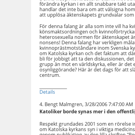
förändra kyrkan i en allt snabbare takt ut
handlar det inte bara om att välsigna hom
att upplösa äktenskapets grundvalar som 
För denna falang är alla som inte vill ha k
könsmaktsordningen och kvinnoförtryckare,
heterosexuella normen för äktenskapet ä
nonsens! Denna falang har verkligen målat
kvinnoprästmotståndare inom Svenska kyr
om Katolska kyrkan och det faktum att där i
bli för jobbigt att ta den diskussionen, de
grupp än mot en världskyrka, eller är det
osynliggörande? Här är det dags för att släp
centrum.
_____________
Details
Bengt Malmgren, 3/28/2006 7:47:00 AM
Katoliker borde synas mer i den offentl
Respekt grundades 2001 som en rörelse in
om Katolska kyrkans syn i viktiga medicins
genom publikation av den lilla skriften "R