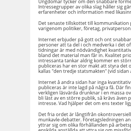
Ungdomar tycker om den snabbare formen
Intressegrupper av olika slag håller sig g
erfarenheter och information med likasin
Det senaste tillskottet till kommunikation
varigenom politiker, företag, privatpers
Internet erbjuder på gott och ont snabbare
personer att ta del i och medverka i det of
tidningar är med nödvändighet kvantitati
bland det material man får in. Kvalitet pr
intressanta tankar aldrig kommer en störr
publiceras har en stor makt att styra det 
kallas "den tredje statsmakten" (vid sidan 
Internet å andra sidan har inga kvantita
publiceras är inte lagd på några få. Där fin
verkligen läsvärda drunknar i en massa ov
bli läst av en större publik, så krävs äve
intresse. Vad hjälper det om ens texter l
Det fria ordet är långtifrån okontroversie
munkavle-debatter. Företagsledningen an
yttrar sig om olika förhållanden på arbets
enskilda anställda att yttra sig om missf