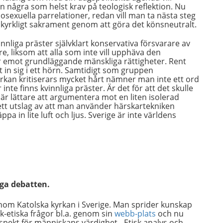
an några som helst krav på teologisk reflektion. Nu
osexuella parrelationer, redan vill man ta nästa steg
kyrkligt sakrament genom att göra det könsneutralt.
vinnliga präster självklart konservativa försvarare av
 liksom att alla som inte vill upphäva den
r emot grundläggande mänskliga rättigheter. Rent
 in sig i ett hörn. Samtidigt som gruppen
kan kritiserars mycket hårt nämner man inte ett ord
nte finns kvinnliga präster. Är det för att det skulle
t är lättare att argumentera mot en liten isolerad
 ett utslag av att man använder härskartekniken
pa in lite luft och ljus. Sverige är inte världens
iga debatten.
om Katolska kyrkan i Sverige. Man sprider kunskap
k-etiska frågor bl.a. genom sin
webb-plats
och nu
espekt för människans värdighet - Etisk analys och