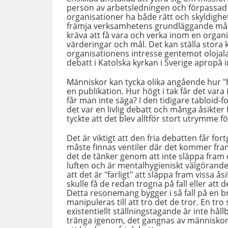
person av arbetsledningen och förpassad u
organisationer ha både rätt och skyldighet
främja verksamhetens grundläggande måls
kräva att få vara och verka inom en orga
värderingar och mål. Det kan ställa stora
organisationens intresse gentemot olojal
debatt i Katolska kyrkan i Sverige apropå in
Människor kan tycka olika angående hur "hö
en publikation. Hur högt i tak får det vara
får man inte säga? I den tidigare tabloid-
det var en livlig debatt och många åsikter f
tyckte att det blev alltför stort utrymme f
Det är viktigt att den fria debatten får f
måste finnas ventiler där det kommer fram.
det de tänker genom att inte släppa fram 
luften och är mentalhygieniskt välgörande
att det är "farligt" att släppa fram vissa åsi
skulle få de redan trogna på fall eller att
Detta resonemang bygger i så fall på en bri
manipuleras till att tro det de tror. En tr
existentiellt ställningstagande är inte håll
tränga igenom, det gangnas av människors 