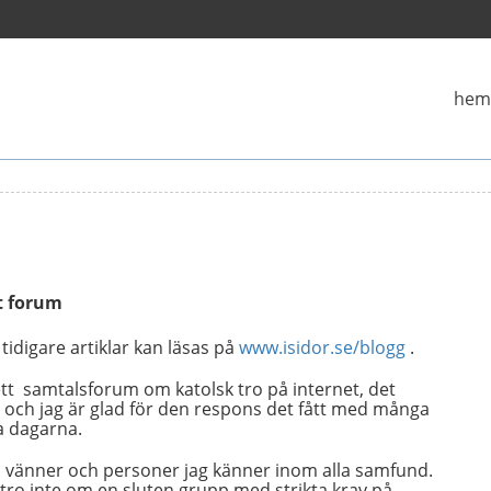
hem
kt forum
idigare artiklar kan läsas på
www.isidor.se/blogg
.
ett samtalsforum om katolsk tro på internet, det
 och jag är glad för den respons det fått med många
a dagarna.
ill vänner och personer jag känner inom alla samfund.
tro inte om en sluten grupp med strikta krav på