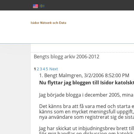
Bengts blogg arkiv 2006-2012
1
2
3
4
5
Next
Bengt Malmgren, 3/2/2006 8:52:00 PM
Nu flyttar jag bloggen till Isidor katols
Jag började blogga i december 2005, mina t
Det känns bra att få vara med och starta 
känns som en mycket meningsfull uppgift,
nya användare som registrerat sig de sist
Jag har skickat ut inbjudningsbrev brett t
För mig handlar en diskussion om katolsk 