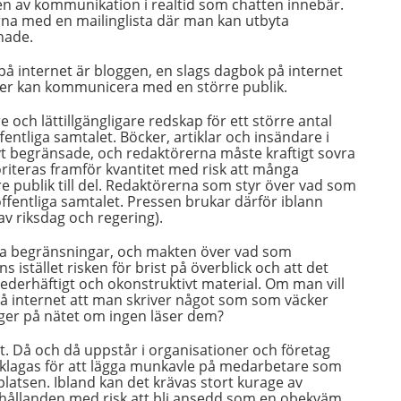
 av kommunikation i realtid som chatten innebär.
ärna med en mailinglista där man kan utbyta
nade.
 på internet är bloggen, en slags dagbok på internet
oner kan kommunicera med en större publik.
 och lättillgängligare redskap för ett större antal
fentliga samtalet. Böcker, artiklar och insändare i
vt begränsade, och redaktörerna måste kraftigt sovra
ioriteras framför kvantitet med risk att många
e publik till del. Redaktörerna som styr över vad som
offentliga samtalet. Pressen brukar därför iblann
av riksdag och regering).
tiva begränsningar, och makten över vad som
ns istället risken för brist på överblick och att det
ederhäftigt och okonstruktivt material. Om man vill
n på internet att man skriver något som som väcker
igger på nätet om ingen läser dem?
llt. Då och då uppstår i organisationer och företag
klagas för att lägga munkavle på medarbetare som
platsen. Ibland kan det krävas stort kurage av
örhållanden med risk att bli ansedd som en obekväm