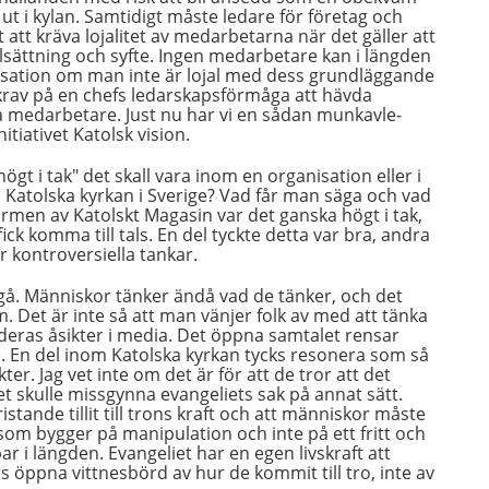
t i kylan. Samtidigt måste ledare för företag och
 att kräva lojalitet av medarbetarna när det gäller att
ättning och syfte. Ingen medarbetare kan i längden
nisation om man inte är lojal med dess grundläggande
 krav på en chefs ledarskapsförmåga att hävda
a medarbetare. Just nu har vi en sådan munkavle-
itiativet Katolsk vision.
gt i tak" det skall vara inom en organisation eller i
 i Katolska kyrkan i Sverige? Vad får man säga och vad
formen av Katolskt Magasin var det ganska högt i tak,
ick komma till tals. En del tyckte detta var bra, andra
ör kontroversiella tankar.
ortgå. Människor tänker ändå vad de tänker, och det
 Det är inte så att man vänjer folk av med att tänka
deras åsikter i media. Det öppna samtalet rensar
. En del inom Katolska kyrkan tycks resonera som så
kter. Jag vet inte om det är för att de tror att det
 det skulle missgynna evangeliets sak på annat sätt.
stande tillit till trons kraft och att människor måste
o som bygger på manipulation och inte på ett fritt och
bar i längden. Evangeliet har en egen livskraft att
öppna vittnesbörd av hur de kommit till tro, inte av