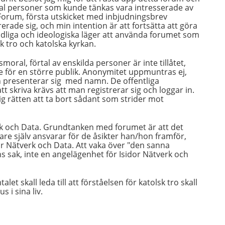
antal personer som kunde tänkas vara intresserade av
kt Forum, första utskicket med inbjudningsbrev
rerade sig, och min intention är att fortsätta att göra
ndliga och ideologiska läger att använda forumet som
sk tro och katolska kyrkan.
ral, förtal av enskilda personer är inte tillåtet,
se för en större publik. Anonymitet uppmuntras ej,
en presenterar sig med namn. De offentliga
tt skriva krävs att man registrerar sig och loggar in.
g rätten att ta bort sådant som strider mot
erk och Data. Grundtanken med forumet är att det
gare själv ansvarar för de åsikter han/hon framför,
or Nätverk och Data. Att vaka över "den sanna
s sak, inte en angelägenhet för Isidor Nätverk och
t skall leda till att förståelsen för katolsk tro skall
 i sina liv.