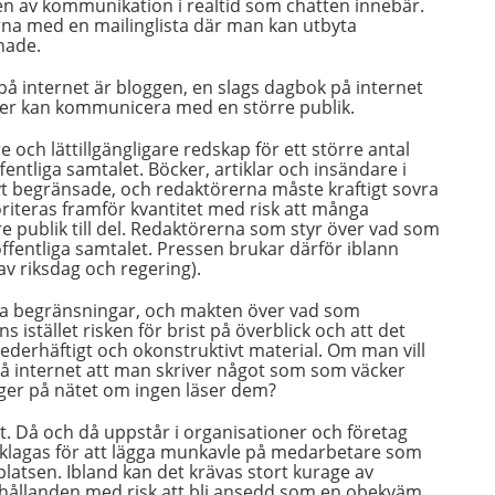
 av kommunikation i realtid som chatten innebär.
ärna med en mailinglista där man kan utbyta
nade.
 på internet är bloggen, en slags dagbok på internet
oner kan kommunicera med en större publik.
 och lättillgängligare redskap för ett större antal
fentliga samtalet. Böcker, artiklar och insändare i
vt begränsade, och redaktörerna måste kraftigt sovra
ioriteras framför kvantitet med risk att många
e publik till del. Redaktörerna som styr över vad som
offentliga samtalet. Pressen brukar därför iblann
av riksdag och regering).
tiva begränsningar, och makten över vad som
ns istället risken för brist på överblick och att det
ederhäftigt och okonstruktivt material. Om man vill
n på internet att man skriver något som som väcker
igger på nätet om ingen läser dem?
llt. Då och då uppstår i organisationer och företag
klagas för att lägga munkavle på medarbetare som
platsen. Ibland kan det krävas stort kurage av
örhållanden med risk att bli ansedd som en obekväm