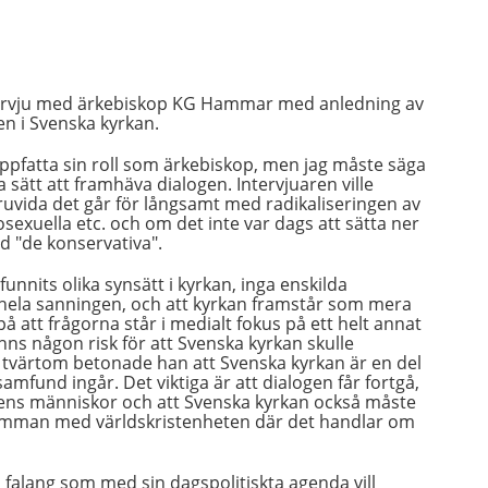
tervju med ärkebiskop KG Hammar med anledning av
n i Svenska kyrkan.
uppfatta sin roll som ärkebiskop, men jag måste säga
sätt att framhäva dialogen. Intervjuaren ville
ruvida det går för långsamt med radikaliseringen av
sexuella etc. och om det inte var dags att sätta ner
d "de konservativa".
unnits olika synsätt i kyrkan, inga enskilda
hela sanningen, och att kyrkan framstår som mera
å att frågorna står i medialt fokus på ett helt annat
anns någon risk för att Svenska kyrkan skulle
d, tvärtom betonade han att Svenska kyrkan är en del
fund ingår. Det viktiga är att dialogen får fortgå,
agens människor och att Svenska kyrkan också måste
lsamman med världskristenheten där det handlar om
falang som med sin dagspolitiskta agenda vill