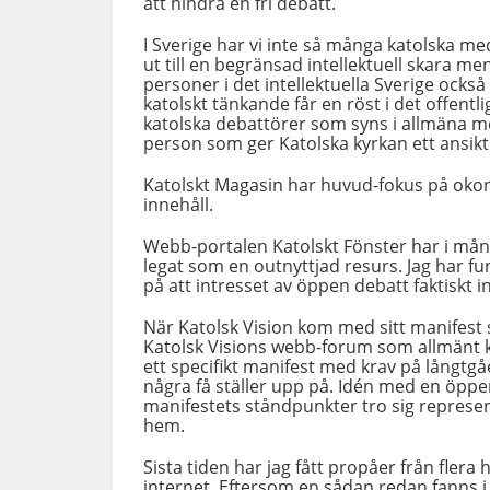
att hindra en fri debatt.
I Sverige har vi inte så många katolska me
ut till en begränsad intellektuell skara m
personer i det intellektuella Sverige också 
katolskt tänkande får en röst i det offentli
katolska debattörer som syns i allmäna med
person som ger Katolska kyrkan ett ansikt
Katolskt Magasin har huvud-fokus på okon
innehåll.
Webb-portalen Katolskt Fönster har i mång
legat som en outnyttjad resurs. Jag har fund
på att intresset av öppen debatt faktiskt i
När Katolsk Vision kom med sitt manifes
Katolsk Visions webb-forum som allmänt ka
ett specifikt manifest med krav på långtgå
några få ställer upp på. Idén med en öpp
manifestets ståndpunkter tro sig represent
hem.
Sista tiden har jag fått propåer från flera
internet. Eftersom en sådan redan fanns i 