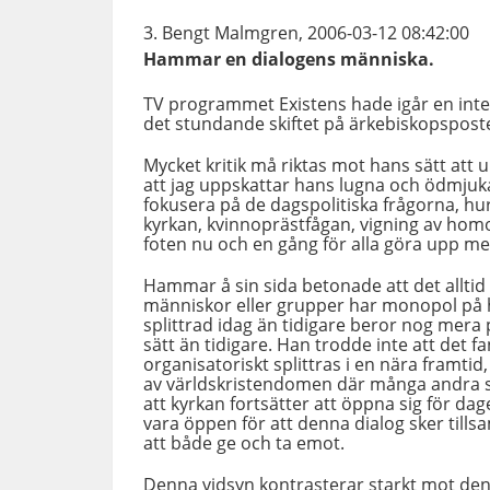
Bengt Malmgren, 2006-03-12 08:42:00
Hammar en dialogens människa.
TV programmet Existens hade igår en in
det stundande skiftet på ärkebiskopsposte
Mycket kritik må riktas mot hans sätt att 
att jag uppskattar hans lugna och ödmjuka 
fokusera på de dagspolitiska frågorna, hu
kyrkan, kvinnoprästfågan, vigning av homo
foten nu och en gång för alla göra upp me
Hammar å sin sida betonade att det alltid f
människor eller grupper har monopol på 
splittrad idag än tidigare beror nog mera p
sätt än tidigare. Han trodde inte att det f
organisatoriskt splittras i en nära framti
av världskristendomen där många andra sam
att kyrkan fortsätter att öppna sig för d
vara öppen för att denna dialog sker til
att både ge och ta emot.
Denna vidsyn kontrasterar starkt mot den 