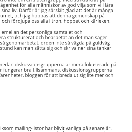
ägenhet för alla människor av god vilja som vill lära
ina liv. Därför är jag särskilt glad att det är många
forumet, och jag hoppas att denna gemenskap på
 och fördjupa oss alla i tron, hoppet och kärleken.
t emellan det personliga samtalet och
 mera strukturerat och bearbetat än det man säger
e så genomarbetat, orden inte så vägda på guldvåg
 stund kan man sätta sig och skriva ner sina tankar
l, medan diskussionsgrupperna är mera fokuserade på
ser fungerar bra tillsammans, diskussionsgrupperna
farenheter, bloggen för att breda ut sig lite mer och
ksom mailing-listor har blivit vanliga på senare år.