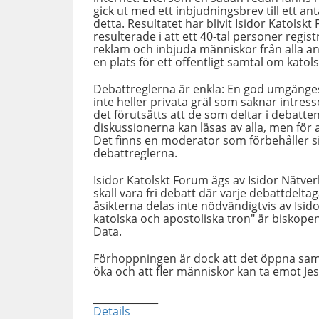
gick ut med ett inbjudningsbrev till ett 
detta. Resultatet har blivit Isidor Katols
resulterade i att ett 40-tal personer regist
reklam och inbjuda människor från alla a
en plats för ett offentligt samtal om katol
Debattreglerna är enkla: En god umgängesmo
inte heller privata gräl som saknar intres
det förutsätts att de som deltar i debatt
diskussionerna kan läsas av alla, men för a
Det finns en moderator som förbehåller si
debattreglerna.
Isidor Katolskt Forum ägs av Isidor Nätv
skall vara fri debatt där varje debattdelta
åsikterna delas inte nödvändigtvis av Isid
katolska och apostoliska tron" är biskopen
Data.
Förhoppningen är dock att det öppna samtale
öka och att fler människor kan ta emot Jesus
_____________
Details