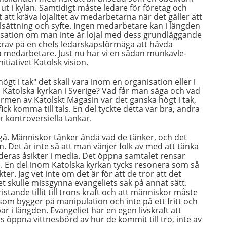
t i kylan. Samtidigt måste ledare för företag och
 att kräva lojalitet av medarbetarna när det gäller att
ättning och syfte. Ingen medarbetare kan i längden
nisation om man inte är lojal med dess grundläggande
 krav på en chefs ledarskapsförmåga att hävda
a medarbetare. Just nu har vi en sådan munkavle-
itiativet Katolsk vision.
gt i tak" det skall vara inom en organisation eller i
 i Katolska kyrkan i Sverige? Vad får man säga och vad
formen av Katolskt Magasin var det ganska högt i tak,
ick komma till tals. En del tyckte detta var bra, andra
ör kontroversiella tankar.
ortgå. Människor tänker ändå vad de tänker, och det
 Det är inte så att man vänjer folk av med att tänka
deras åsikter i media. Det öppna samtalet rensar
. En del inom Katolska kyrkan tycks resonera som så
kter. Jag vet inte om det är för att de tror att det
 det skulle missgynna evangeliets sak på annat sätt.
stande tillit till trons kraft och att människor måste
o som bygger på manipulation och inte på ett fritt och
bar i längden. Evangeliet har en egen livskraft att
öppna vittnesbörd av hur de kommit till tro, inte av