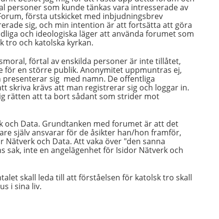
antal personer som kunde tänkas vara intresserade av
kt Forum, första utskicket med inbjudningsbrev
rerade sig, och min intention är att fortsätta att göra
ndliga och ideologiska läger att använda forumet som
sk tro och katolska kyrkan.
ral, förtal av enskilda personer är inte tillåtet,
se för en större publik. Anonymitet uppmuntras ej,
en presenterar sig med namn. De offentliga
tt skriva krävs att man registrerar sig och loggar in.
g rätten att ta bort sådant som strider mot
erk och Data. Grundtanken med forumet är att det
gare själv ansvarar för de åsikter han/hon framför,
or Nätverk och Data. Att vaka över "den sanna
s sak, inte en angelägenhet för Isidor Nätverk och
t skall leda till att förståelsen för katolsk tro skall
 i sina liv.