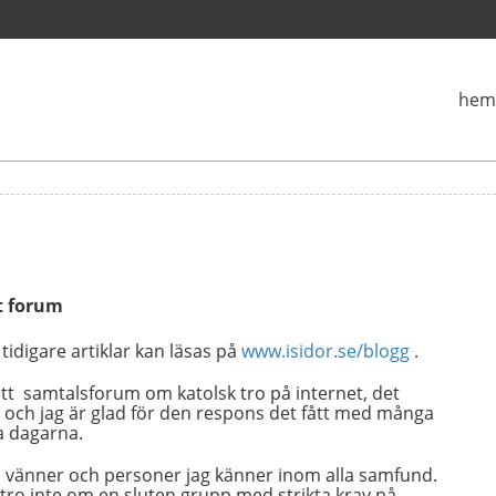
hem
kt forum
idigare artiklar kan läsas på
www.isidor.se/blogg
.
ett samtalsforum om katolsk tro på internet, det
 och jag är glad för den respons det fått med många
a dagarna.
ill vänner och personer jag känner inom alla samfund.
tro inte om en sluten grupp med strikta krav på