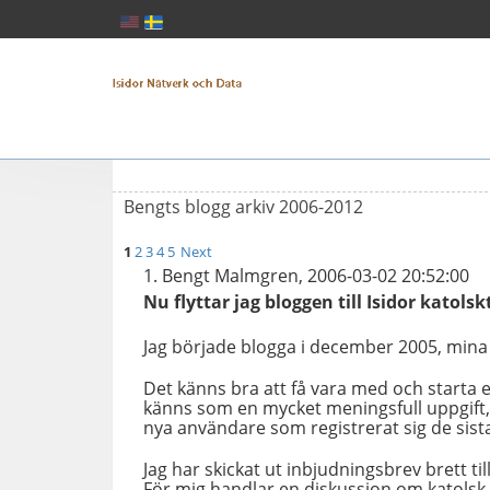
Bengts blogg arkiv 2006-2012
1
2
3
4
5
Next
Bengt Malmgren, 2006-03-02 20:52:00
Nu flyttar jag bloggen till Isidor katols
Jag började blogga i december 2005, mina t
Det känns bra att få vara med och starta 
känns som en mycket meningsfull uppgift,
nya användare som registrerat sig de sist
Jag har skickat ut inbjudningsbrev brett t
För mig handlar en diskussion om katolsk 