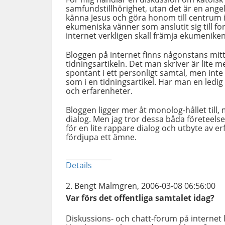
samfundstillhörighet, utan det är en angel
känna Jesus och göra honom till centrum i s
ekumeniska vänner som anslutit sig till 
internet verkligen skall främja ekumeniken
Bloggen på internet finns någonstans mit
tidningsartikeln. Det man skriver är lite
spontant i ett personligt samtal, men int
som i en tidningsartikel. Har man en ledig
och erfarenheter.
Bloggen ligger mer åt monolog-hållet til
dialog. Men jag tror dessa båda företeel
för en lite rappare dialog och utbyte av er
fördjupa ett ämne.
_____________
Details
Bengt Malmgren, 2006-03-08 06:56:00
Var förs det offentliga samtalet idag?
Diskussions- och chatt-forum på internet li