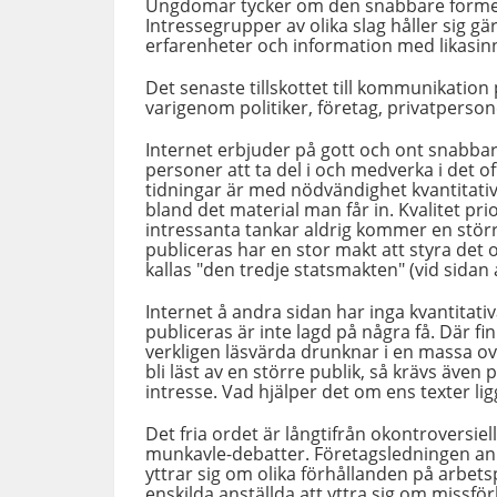
Ungdomar tycker om den snabbare formen
Intressegrupper av olika slag håller sig g
erfarenheter och information med likasin
Det senaste tillskottet till kommunikation
varigenom politiker, företag, privatpers
Internet erbjuder på gott och ont snabbare
personer att ta del i och medverka i det of
tidningar är med nödvändighet kvantitati
bland det material man får in. Kvalitet pr
intressanta tankar aldrig kommer en störr
publiceras har en stor makt att styra det 
kallas "den tredje statsmakten" (vid sidan 
Internet å andra sidan har inga kvantita
publiceras är inte lagd på några få. Där fin
verkligen läsvärda drunknar i en massa ov
bli läst av en större publik, så krävs äve
intresse. Vad hjälper det om ens texter l
Det fria ordet är långtifrån okontroversie
munkavle-debatter. Företagsledningen an
yttrar sig om olika förhållanden på arbets
enskilda anställda att yttra sig om missf