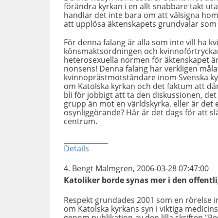
förändra kyrkan i en allt snabbare takt ut
handlar det inte bara om att välsigna hom
att upplösa äktenskapets grundvalar som 
För denna falang är alla som inte vill ha k
könsmaktsordningen och kvinnoförtryckare,
heterosexuella normen för äktenskapet ä
nonsens! Denna falang har verkligen målat
kvinnoprästmotståndare inom Svenska kyr
om Katolska kyrkan och det faktum att där i
bli för jobbigt att ta den diskussionen, de
grupp än mot en världskyrka, eller är det
osynliggörande? Här är det dags för att släp
centrum.
_____________
Details
Bengt Malmgren, 2006-03-28 07:47:00
Katoliker borde synas mer i den offentl
Respekt grundades 2001 som en rörelse in
om Katolska kyrkans syn i viktiga medicins
genom publikation av den lilla skriften "R