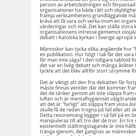
person av arbetsledningen och förpassad u
organisationer ha både rätt och skyldighet
främja verksamhetens grundläggande måls
kräva att få vara och verka inom en orga
värderingar och mål. Det kan ställa stora
organisationens intresse gentemot olojal
debatt i Katolska kyrkan i Sverige apropå in
Människor kan tycka olika angående hur "hö
en publikation. Hur högt i tak får det vara
får man inte säga? I den tidigare tabloid-
det var en livlig debatt och många åsikter f
tyckte att det blev alltför stort utrymme f
Det är viktigt att den fria debatten får f
måste finnas ventiler där det kommer fram.
det de tänker genom att inte släppa fram 
luften och är mentalhygieniskt välgörande
att det är "farligt" att släppa fram vissa åsi
skulle få de redan trogna på fall eller att
Detta resonemang bygger i så fall på en bri
manipuleras till att tro det de tror. En tr
existentiellt ställningstagande är inte håll
tränga igenom, det gangnas av människors 