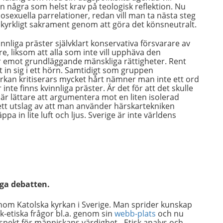
an några som helst krav på teologisk reflektion. Nu
osexuella parrelationer, redan vill man ta nästa steg
kyrkligt sakrament genom att göra det könsneutralt.
vinnliga präster självklart konservativa försvarare av
 liksom att alla som inte vill upphäva den
r emot grundläggande mänskliga rättigheter. Rent
 in sig i ett hörn. Samtidigt som gruppen
kan kritiserars mycket hårt nämner man inte ett ord
nte finns kvinnliga präster. Är det för att det skulle
t är lättare att argumentera mot en liten isolerad
 ett utslag av att man använder härskartekniken
pa in lite luft och ljus. Sverige är inte världens
iga debatten.
om Katolska kyrkan i Sverige. Man sprider kunskap
k-etiska frågor bl.a. genom sin
webb-plats
och nu
espekt för människans värdighet - Etisk analys och