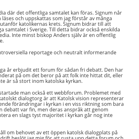
dia där det offentliga samtalet kan föras. Signum når
en läses och uppskattas som jag förstår av många
utanför katolikernas krets. Signum bidrar till att
ga samtalet i Sverige. Till detta bidrar också enskilda
ia. Inte minst biskop Anders själv är en offentlig
e.
troversiella reportage och neutralt informerande
a år erbjudit ett forum för sådan fri debatt. Den har
erat på om det beror på att folk inte hittat dit, eller
nte är så stort inom katolska kyrkan.
t startade man också ett webbforum. Problemet med
tolskt dialogtorg är att Katolsk vision representerar
ende förändringar i kyrkan i en viss riktning som bara
en debatt var fin, men deras anspråk att genom
era en slags tyst majoritet i kyrkan går nog inte
 håll om behovet av ett öppen katolsk dialogplats på
drift beslöt jag mig för att rusta upp detta forum och