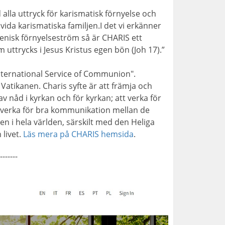
alla uttryck för karismatisk förnyelse och
da karismatiska familjen.I det vi erkänner
enisk förnyelseström så är CHARIS ett
 uttrycks i Jesus Kristus egen bön (Joh 17).”
nternational Service of Communion".
 Vatikanen. Charis syfte är att främja och
v nåd i kyrkan och för kyrkan; att verka för
t verka för bra kommunikation mellan de
en i hela världen, särskilt med den Heliga
 livet.
Läs mera på CHARIS hemsida
.
-------