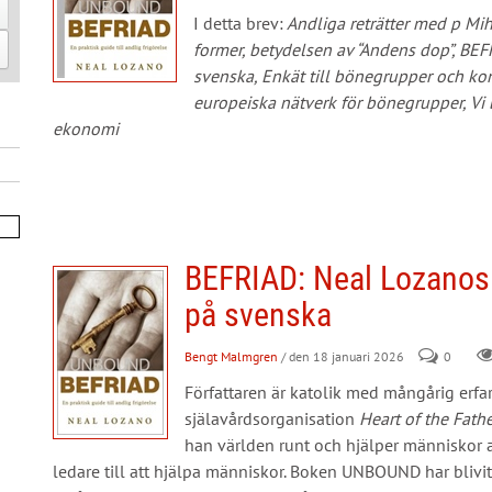
I detta brev:
Andliga reträtter med p Miho
former, betydelsen av “Andens dop”, B
svenska, Enkät till bönegrupper och ko
europeiska nätverk för bönegrupper, Vi 
ekonomi
BEFRIAD: Neal Lozano
på svenska
Bengt Malmgren
/ den 18 januari 2026
0
Författaren är katolik med mångårig erfar
själavårdsorganisation
Heart of the Fathe
han världen runt och hjälper människor att 
ledare till att hjälpa människor. Boken UNBOUND har blivit 