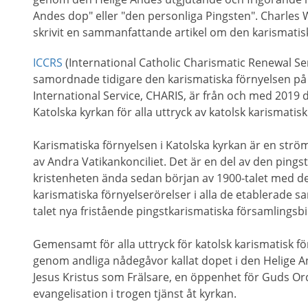
Andes dop" eller "den personliga Pingsten". Charles 
skrivit en sammanfattande artikel om den karismatis
ICCRS
(International Catholic Charismatic Renewal S
samordnade tidigare den karismatiska förnyelsen på 
International Service, CHARIS, är från och med 2019 
Katolska kyrkan för alla uttryck av katolsk karismati
Karismatiska förnyelsen i Katolska kyrkan är en strö
av Andra Vatikankonciliet. Det är en del av den ping
kristenheten ända sedan början av 1900-talet med de
karismatiska förnyelserörelser i alla de etablerade
talet nya fristående pingstkarismatiska församlingsbi
Gemensamt för alla uttryck för katolsk karismatisk fö
genom andliga nådegåvor kallat dopet i den Helige A
Jesus Kristus som Frälsare, en öppenhet för Guds Ord
evangelisation i trogen tjänst åt kyrkan.