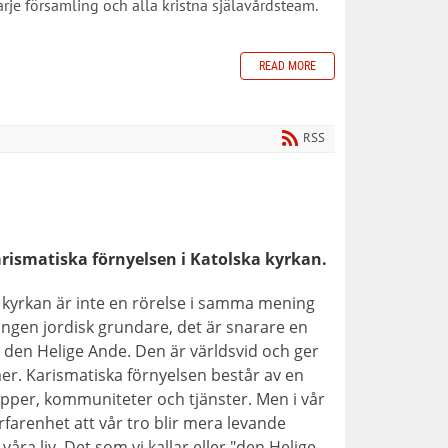
je församling och alla kristna själavårdsteam. ​
READ MORE
RSS
rismatiska förnyelsen i Katolska kyrkan.
 kyrkan är inte en rörelse i samma mening
 ingen jordisk grundare, det är snarare en
 den Helige Ande. Den är världsvid och ger
mer. Karismatiska förnyelsen består av en
pper, kommuniteter och tjänster. Men i vår
farenhet att vår tro blir mera levande
ra liv. Det som vi kallar eller "den Helige