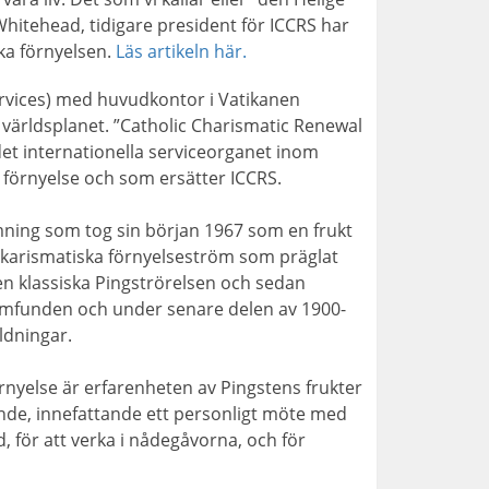
Whitehead, tidigare president för ICCRS har
ka förnyelsen.
Läs artikeln här.
ervices) med huvudkontor i Vatikanen
världsplanet. ”Catholic Charismatic Renewal
det internationella serviceorganet inom
sk förnyelse och som ersätter ICCRS.
mning som tog sin början 1967 som en frukt
stkarismatiska förnyelseström som präglat
n klassiska Pingströrelsen och sedan
 samfunden och under senare delen av 1900-
ldningar.
rnyelse är erfarenheten av Pingstens frukter
nde, innefattande ett personligt möte med
, för att verka i nådegåvorna, och för