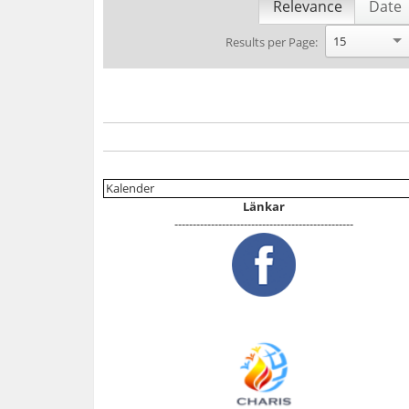
Relevance
Date
15
Results per Page:
Kalender
Länkar
-------------------------------------------------