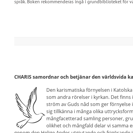
språk. Boken rekommenderas ingå i grundbiblioteket för var
CHARIS samordnar och betjänar den världsvida ka
Den karismatiska förnyelsen i Katolska
som andra rörelser i kyrkan. Det finns
ström av Guds nåd som ger förnyelse i
sig tillkänna i många olika uttrycksfor
mångfacetterad samling personer, gru
olikhet och mångfald delar vi samma er
genom den Helige Andes utgjutande och frigörande i vå