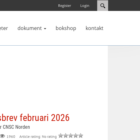
Register
Login
eter
dokument
bokshop
kontakt
brev februari 2026
or CNSC Norden
Article rating: No rating
1960