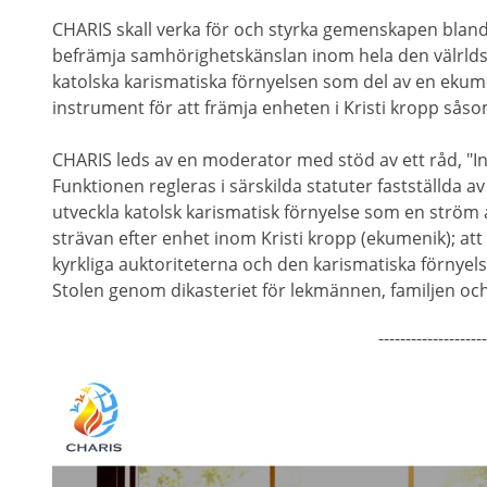
CHARIS skall verka för och styrka gemenskapen bland 
befrämja samhörighetskänslan inom hela den välrldsvi
katolska karismatiska förnyelsen som del av en ekum
instrument för att främja enheten i Kristi kropp såsom
CHARIS leds av en moderator med stöd av ett råd, "I
Funktionen regleras i särskilda statuter fastställda av
utveckla katolsk karismatisk förnyelse som en ström a
strävan efter enhet inom Kristi kropp (ekumenik); at
kyrkliga auktoriteterna och den karismatiska förnyels
Stolen genom dikasteriet för lekmännen, familjen och
--------------------