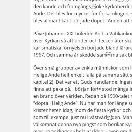
den kände och framgångsrike kyrkoherden 
Ande. Det blev för mycket för församlingen,
blev allmänt känt började dopet i Anden att 
Påve Johannes XXIII inledde Andra Vatikanko
över Kyrkan så att under och tecken åter sku
karismatiska förnyelsen började bland lärare
1967. Och samma år skedde samma sak bla
Över små grupper av enkla människor som l
Helige Ande helt enkelt falla på samma sätt 
kapitel 2). Det var ett Guds handlande. Inge
finns att peka på. I början förstod många 
en brand över världen. Redan på 1990-talet r
”döpta i Helig Ande”. Nu har man för länge 
kristenheten idag, inom de flesta kyrkor oc
som till exempel just nu i västvärlden. Man
välkomnat denna nya pingst som berikar Kyr
över utvecklingen i hela världen – även om d