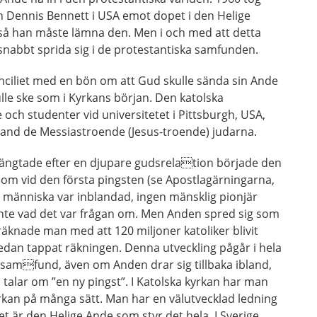
Dennis Bennett i USA emot dopet i den Helige
 så han måste lämna den. Men i och med att detta
snabbt sprida sig i de protestantiska samfunden.
nciliet med en bön om att Gud skulle sända sin Ande
lle ske som i Kyrkans början. Den katolska
 och studenter vid universitetet i Pittsburgh, USA,
nd de Messiastroende (Jesus-troende) judarna.
ängtade efter en djupare gudsrelation började den
som vid den första pingsten (se Apostlagärningarna,
n människa var inblandad, ingen mänsklig pionjär
inte vad det var frågan om. Men Anden spred sig som
äknade man med att 120 miljoner katoliker blivit
sedan tappat räkningen. Denna utveckling pågår i hela
h samfund, även om Anden drar sig tillbaka ibland,
 talar om ”en ny pingst”. I Katolska kyrkan har man
kan på många sätt. Man har en välutvecklad ledning
et är den Helige Ande som styr det hela. I Sverige