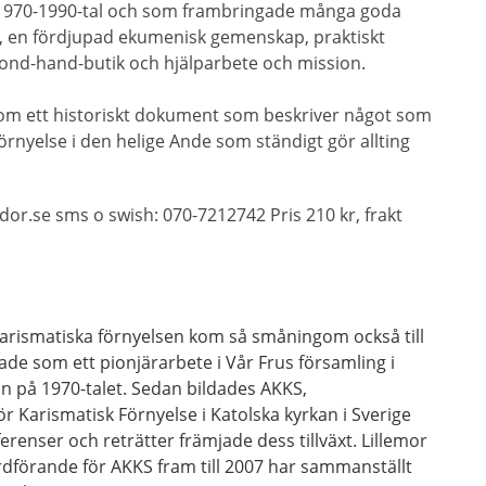
 1970-1990-tal och som frambringade många goda
de, en fördjupad ekumenisk gemenskap, praktiskt
cond-hand-butik och hjälparbete och mission.
om ett historiskt dokument som beskriver något som
förnyelse i den helige Ande som ständigt gör allting
or.se sms o swish: 070-7212742 Pris 210 kr, frakt
arismatiska förnyelsen kom så småningom också till
ade som ett pionjärarbete i Vår Frus församling i
an på 1970-talet. Sedan bildades AKKS,
r Karismatisk Förnyelse i Katolska kyrkan i Sverige
enser och reträtter främjade dess tillväxt. Lillemor
rdförande för AKKS fram till 2007 har sammanställt