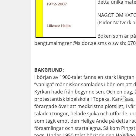
detta unika mate
NÅGOT OM KATOL
(Isidor Nätverk 
Boken som är på 
bengt.malmgren@isidor.se sms o swish: 070-72
BAKGRUND:
I början av 1900-talet fanns en stark längtan 
”vanliga” människor samlades i bön om att d
Kyrkan hade från begynnelsen. Och en dag, år
protestantisk bibelskola i Topeka, Kansas,
förargade över att medkristna plötsligt, i vå
talade i tungor, helade sjuka och utförde und
som tagit emot den Helige Ande på detta radi
församlingar och starta egna. Så kom Pingströ
togs. Under 1950-talet började den Helige 