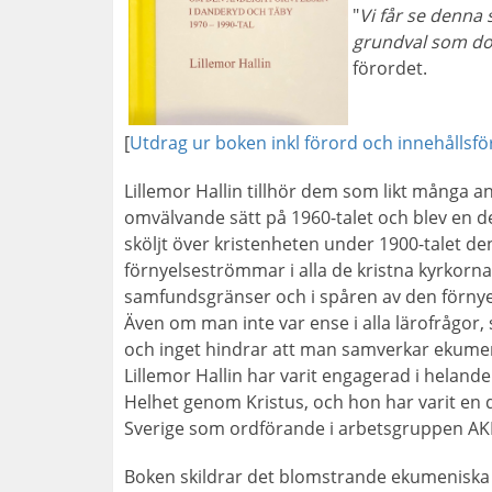
"
Vi får se denna 
grundval som do
förordet.
[
Utdrag ur boken inkl förord och innehållsfö
Lillemor Hallin tillhör dem som likt många a
omvälvande sätt på 1960-talet och blev en d
sköljt över kristenheten under 1900-talet de
förnyelseströmmar i alla de kristna kyrkorn
samfundsgränser och i spåren av den förnye
Även om man inte var ense i alla lärofrågo
och inget hindrar att man samverkar ekumen
Lillemor Hallin har varit engagerad i heland
Helhet genom Kristus, och hon har varit en 
Sverige som ordförande i arbetsgruppen AK
Boken skildrar det blomstrande ekumeniska 