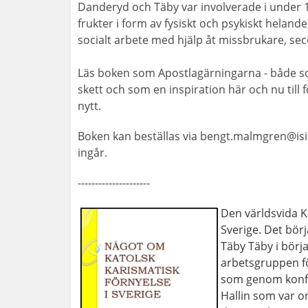
Danderyd och Täby var involverade i under
frukter i form av fysiskt och psykiskt helan
socialt arbete med hjälp åt missbrukare, se
Läs boken som Apostlagärningarna - både s
skett och som en inspiration här och nu till 
nytt.
Boken kan beställas via bengt.malmgren@isid
ingår.
---------------------
Den världsvida K
Sverige. Det börj
Täby Täby i börj
arbetsgruppen fö
som genom konfer
Hallin som var o