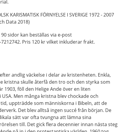
rial.
SK KARISMATISK FÖRNYELSE I SVERIGE 1972 - 2007
och Data 2018)
90 sidor kan beställas via e-post
12742. Pris 120 kr vilket inkluderar frakt.
efter andlig väckelse i delar av kristenheten. Enkla,
e kristna skulle återfå den tro och den styrka som
 1903, föll den Helige Ande över en liten
 i USA. Men många kristna blev chockade och
r tid, uppträdde som människorna i Bibeln, att de
erverk. Det blev alltså ingen succé från början. De
kala sätt var ofta tvungna att lämna sina
relsen till. Det gick flera decennier innan nästa steg
Ande nå in i den protestantiska världen. 1960 tog