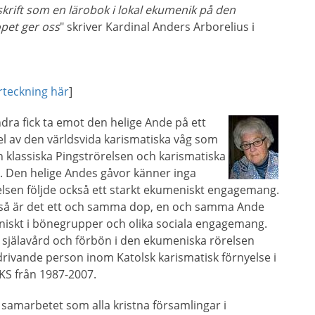
skrift som en lärobok i lokal ekumenik på den
pet ger oss
" skriver Kardinal Anders Arborelius i
rteckning här
]
ndra fick ta emot den helige Ande på ett
el av den världsvida karismatiska våg som
n klassiska Pingströrelsen och karismatiska
a. Den helige Andes gåvor känner inga
lsen följde också ett starkt ekumeniskt engagemang.
r, så är det ett och samma dop, en och samma Ande
iskt i bönegrupper och olika sociala engagemang.
e själavård och förbön i den ekumeniska rörelsen
drivande person inom Katolsk karismatisk förnyelse i
KS från 1987-2007.
samarbetet som alla kristna församlingar i