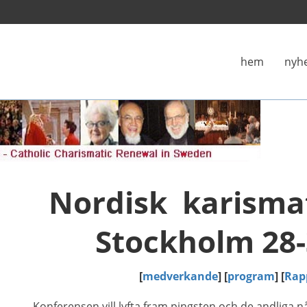
hem
nyh
Nordisk karisma
Stockholm 28-
[
medverkande
] [
program
] [
Rap
Konferensen vill lyfta fram pingsten och de andliga nå