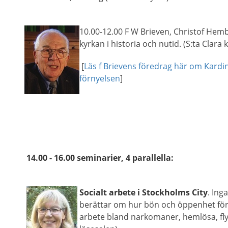
10.00-12.00 F W Brieven, Christof Hemb
kyrkan i historia och nutid. (S:ta Clara 
[
Läs f Brievens föredrag här om Kardi
förnyelsen
]
14.00 - 16.00 seminarier, 4 parallella:
Socialt arbete i Stockholms City
. Ing
berättar om hur bön och öppenhet för d
arbete bland narkomaner, hemlösa, fly