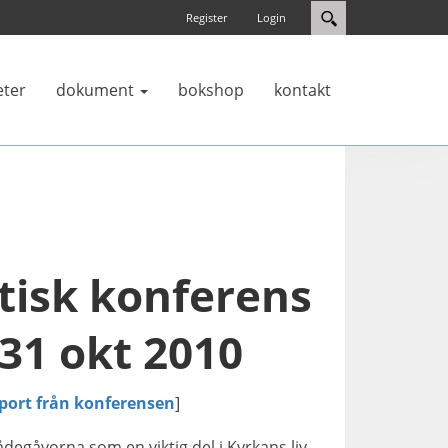
Register
Login
eter
dokument
bokshop
kontakt
tisk konferens
31 okt 2010
port från konferensen
]
degåvorna som en viktig del i Kyrkans liv,