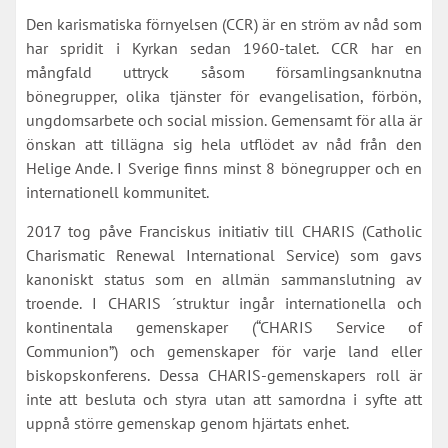
Den karismatiska förnyelsen (CCR) är en ström av nåd som
har spridit i Kyrkan sedan 1960-talet. CCR har en
mångfald uttryck såsom församlingsanknutna
bönegrupper, olika tjänster för evangelisation, förbön,
ungdomsarbete och social mission. Gemensamt för alla är
önskan att tillägna sig hela utflödet av nåd från den
Helige Ande. I Sverige finns minst 8 bönegrupper och en
internationell kommunitet.
2017 tog påve Franciskus initiativ till CHARIS (Catholic
Charismatic Renewal International Service) som gavs
kanoniskt status som en allmän sammanslutning av
troende. I CHARIS ´struktur ingår internationella och
kontinentala gemenskaper (“CHARIS Service of
Communion”) och gemenskaper för varje land eller
biskopskonferens. Dessa CHARIS-gemenskapers roll är
inte att besluta och styra utan att samordna i syfte att
uppnå större gemenskap genom hjärtats enhet.