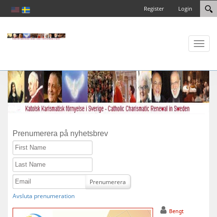
Register
Login
Toggl
naviga
Prenumerera på nyhetsbrev
First Name
Last Name
Email
Prenumerera
Avsluta prenumeration
Bengt