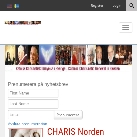
Register
Login
Toggl
naviga
Prenumerera på nyhetsbrev
First Name
Last Name
Email
Prenumerera
Avsluta prenumeration
CHARIS Norden