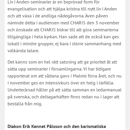
Liv i Anden-seminarier är en beprövad form för
evangelisation och att hjälpa kristna till nytt liv i Anden
och att växa i de andliga nådegåvorna. Även påven
nämnde detta i audiensen med CHARIS den 3 november
och önskade att CHARIS bidrar till att göra seminarierna
tillgängliga i hela kyrkan. Han sade att de också kan ges
lokalt i mindre grupper, ej bara i större sammanhang med
välkända talare.
Det känns som en hel rätt satsning att ge prioritet åt att
sätta upp seminarier i församlingarna. Vi har tidigare
rapporterat om att sådana gavs i Malmö förra året, och nu
i november ges en intensivkurs över en helg i Järfälla.
Undertecknad håller på att sätta samman en ledarmanual
på svenska, och deltagarhäften finns redan nu i lager att
beställa från mig.
Diakon Erik Kennet Pålsson och den karismatiska