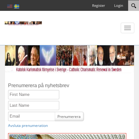
Register
Login
Toggl
naviga
Prenumerera på nyhetsbrev
First Name
Last Name
Email
Prenumerera
Avsluta prenumeration