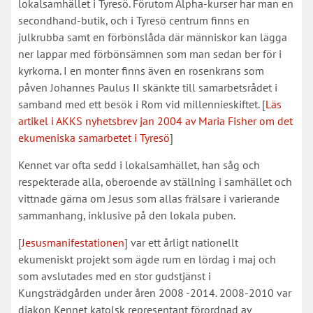
lokalsamhället i Tyresö. Förutom Alpha-kurser har man en
secondhand-butik, och i Tyresö centrum finns en
julkrubba samt en förbönslåda där människor kan lägga
ner lappar med förbönsämnen som man sedan ber för i
kyrkorna. I en monter finns även en rosenkrans som
påven Johannes Paulus II skänkte till samarbetsrådet i
samband med ett besök i Rom vid millennieskiftet. [
Läs
artikel i AKKS nyhetsbrev jan 2004 av Maria Fisher om det
ekumeniska samarbetet i Tyresö
]
Kennet var ofta sedd i lokalsamhället, han såg och
respekterade alla, oberoende av ställning i samhället och
vittnade gärna om Jesus som allas frälsare i varierande
sammanhang, inklusive på den lokala puben.
[
Jesusmanifestationen
] var ett årligt nationellt
ekumeniskt projekt som ägde rum en lördag i maj och
som avslutades med en stor gudstjänst i
Kungsträdgården under åren 2008 -2014. 2008-2010 var
diakon Kennet katolsk representant förordnad av