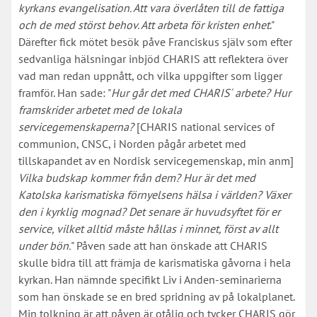
kyrkans evangelisation. Att vara överlåten till de fattiga
och de med störst behov. Att arbeta för kristen enhet
."
Därefter fick mötet besök påve Franciskus själv som efter
sedvanliga hälsningar inbjöd CHARIS att reflektera över
vad man redan uppnått, och vilka uppgifter som ligger
framför. Han sade: "
Hur går det med CHARIS´ arbete? Hur
framskrider arbetet med de lokala
servicegemenskaperna?
[CHARIS national services of
communion, CNSC, i Norden pågår arbetet med
tillskapandet av en Nordisk servicegemenskap, min anm]
Vilka budskap kommer från dem? Hur är det med
Katolska karismatiska förnyelsens hälsa i världen? Växer
den i kyrklig mognad? Det senare är huvudsyftet för er
service, vilket alltid måste hållas i minnet, först av allt
under bön.
" Påven sade att han önskade att CHARIS
skulle bidra till att främja de karismatiska gåvorna i hela
kyrkan. Han nämnde specifikt Liv i Anden-seminarierna
som han önskade se en bred spridning av på lokalplanet.
Min tolkning är att påven är otålig och tycker CHARIS gör