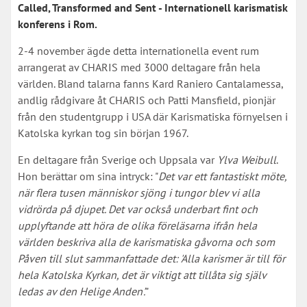
Called, Transformed and Sent - Internationell karismatisk
konferens i Rom.
2-4 november ägde detta internationella event rum
arrangerat av CHARIS med 3000 deltagare från hela
världen. Bland talarna fanns Kard Raniero Cantalamessa,
andlig rådgivare åt CHARIS och Patti Mansfield, pionjär
från den studentgrupp i USA där Karismatiska förnyelsen i
Katolska kyrkan tog sin början 1967.
En deltagare från Sverige och Uppsala var
Ylva Weibull
.
Hon berättar om sina intryck: "
Det var ett fantastiskt möte,
när flera tusen människor sjöng i tungor blev vi alla
vidrörda på djupet. Det var också underbart fint och
upplyftande att höra de olika föreläsarna ifrån hela
världen beskriva alla de karismatiska gåvorna och som
Påven till slut sammanfattade det: 'Alla karismer är till för
hela Katolska Kyrkan, det är viktigt att tillåta sig själv
ledas av den Helige Anden'.
"