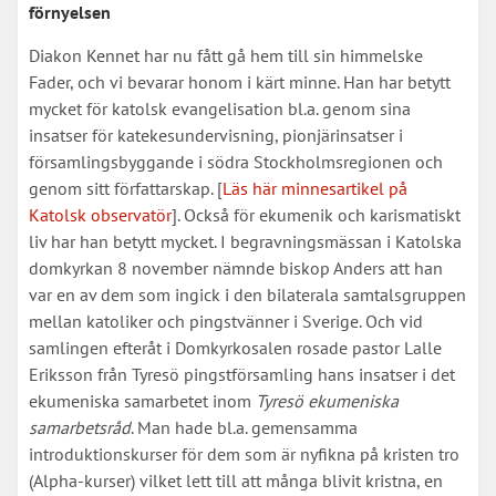
förnyelsen
Diakon Kennet har nu fått gå hem till sin himmelske
Fader, och vi bevarar honom i kärt minne. Han har betytt
mycket för katolsk evangelisation bl.a. genom sina
insatser för katekesundervisning, pionjärinsatser i
församlingsbyggande i södra Stockholmsregionen och
genom sitt författarskap. [
Läs här minnesartikel på
Katolsk observatör
]. Också för ekumenik och karismatiskt
liv har han betytt mycket. I begravningsmässan i Katolska
domkyrkan 8 november nämnde biskop Anders att han
var en av dem som ingick i den bilaterala samtalsgruppen
mellan katoliker och pingstvänner i Sverige. Och vid
samlingen efteråt i Domkyrkosalen rosade pastor Lalle
Eriksson från Tyresö pingstförsamling hans insatser i det
ekumeniska samarbetet inom
Tyresö ekumeniska
samarbetsråd
. Man hade bl.a. gemensamma
introduktionskurser för dem som är nyfikna på kristen tro
(Alpha-kurser) vilket lett till att många blivit kristna, en