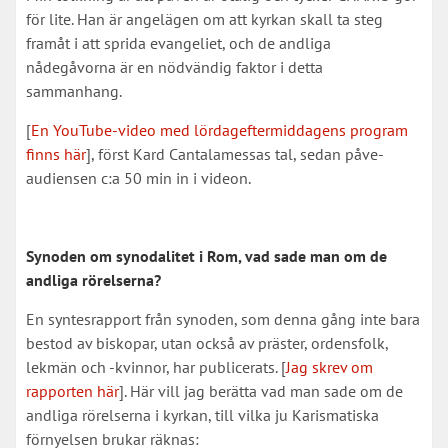
för lite. Han är angelägen om att kyrkan skall ta steg
framåt i att sprida evangeliet, och de andliga
nådegåvorna är en nödvändig faktor i detta
sammanhang.
[
En YouTube-video med lördageftermiddagens program
finns här
], först Kard Cantalamessas tal, sedan påve-
audiensen c:a 50 min in i videon.
Synoden om synodalitet i Rom, vad sade man om de
andliga rörelserna?
En syntesrapport från synoden, som denna gång inte bara
bestod av biskopar, utan också av präster, ordensfolk,
lekmän och -kvinnor, har publicerats. [
Jag skrev om
rapporten här
]. Här vill jag berätta vad man sade om de
andliga rörelserna i kyrkan, till vilka ju Karismatiska
förnyelsen brukar räknas: