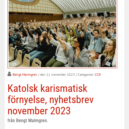
Bengt Malmgren
/ den 11 november 2023
/ Categories:
CCR
Katolsk karismatisk
förnyelse, nyhetsbrev
november 2023
från Bengt Malmgren.